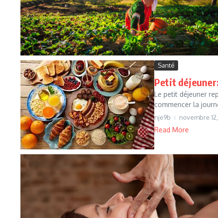
Santé
Petit déjeuner:
Le petit déjeuner re
commencer la journé
nje9b
novembre 12,
Read More