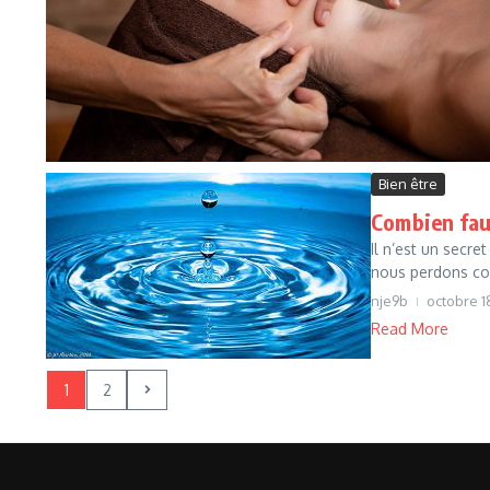
Bien être
Combien faut
Il n’est un secr
nous perdons con
nje9b
octobre 1
Read More
1
2