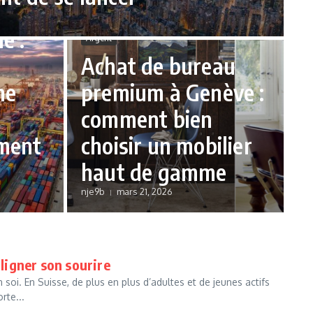
e :
Argent
Achat de bureau
ne
premium à Genève :
comment bien
ment
choisir un mobilier
haut de gamme
nje9b
mars 21, 2026
aligner son sourire
soi. En Suisse, de plus en plus d’adultes et de jeunes actifs
rte...