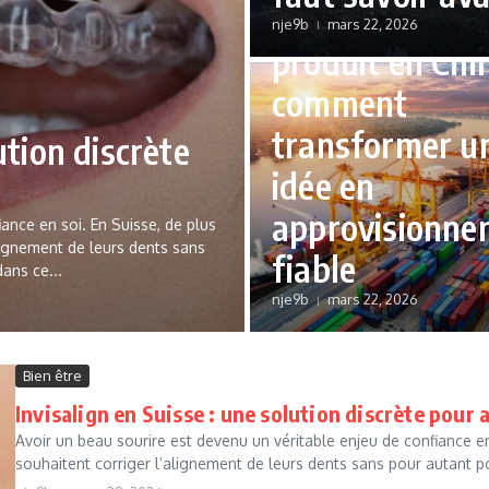
Développer un
nje9b
mars 22, 2026
produit en Chin
comment
transformer u
ution discrète
idée en
approvisionne
ance en soi. En Suisse, de plus
alignement de leurs dents sans
fiable
dans ce...
nje9b
mars 22, 2026
Bien être
Invisalign en Suisse : une solution discrète pour 
Avoir un beau sourire est devenu un véritable enjeu de confiance en 
souhaitent corriger l’alignement de leurs dents sans pour autant po