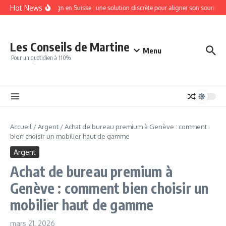
Aller au contenu
Hot News
Invisalign en Suisse : une solution discrète pour aligner son sourire
Les Conseils de Martine
Menu
Pour un quotidien à 110%
Accueil
/
Argent
/
Achat de bureau premium à Genève : comment
bien choisir un mobilier haut de gamme
Argent
Achat de bureau premium à
Genève : comment bien choisir un
mobilier haut de gamme
mars 21, 2026