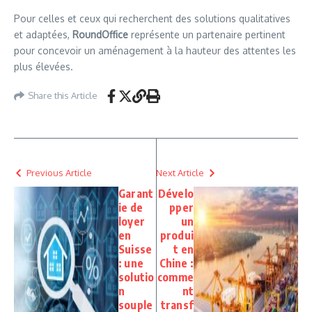
Pour celles et ceux qui recherchent des solutions qualitatives
et adaptées,
RoundOffice
représente un partenaire pertinent
pour concevoir un aménagement à la hauteur des attentes les
plus élevées.
Share this Article
Previous Article
Next Article
Garant
Dévelo
ie de
pper
loyer
un
en
produi
Suisse
t en
: une
Chine :
solutio
comme
n
nt
souple
transf