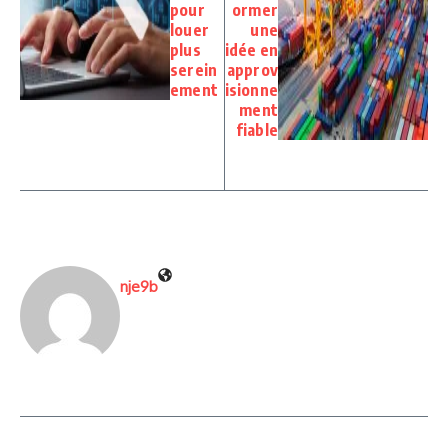
pour
ormer
louer
une
plus
idée en
serein
approv
ement
isionne
ment
fiable
nje9b