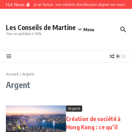
Aller au contenu
Hot News
Invisalign en Suisse : une solution discrète pour aligner son sourire
Les Conseils de Martine
Menu
Pour un quotidien à 110%
Accueil
/
Argent
Argent
Argent
Création de société à
Hong Kong : ce qu’il